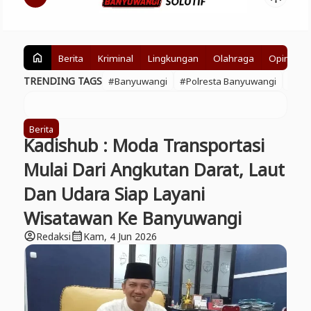
Berita
Kriminal
Lingkungan
Olahraga
Opini
home
TRENDING TAGS
#Banyuwangi
#Polresta Banyuwangi
#BE
Berita
Kadishub : Moda Transportasi
Mulai Dari Angkutan Darat, Laut
Dan Udara Siap Layani
Wisatawan Ke Banyuwangi
Redaksi
Kam, 4 Jun 2026
account_circle
calendar_month