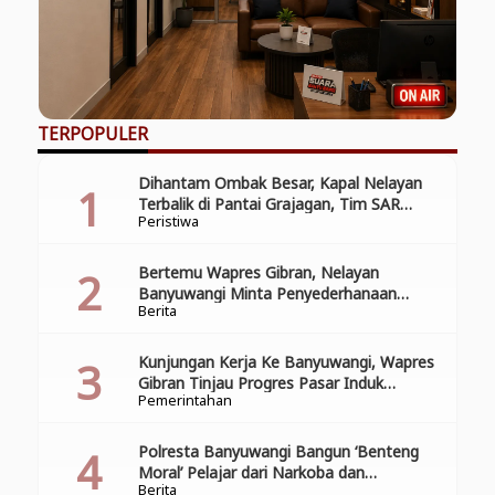
TERPOPULER
Dihantam Ombak Besar, Kapal Nelayan
Terbalik di Pantai Grajagan, Tim SAR
Peristiwa
Gabungan Laksanakan Operasi Pencarian
Korban Kecelakaan
Bertemu Wapres Gibran, Nelayan
Banyuwangi Minta Penyederhanaan
Berita
Perizinan
Kunjungan Kerja Ke Banyuwangi, Wapres
Gibran Tinjau Progres Pasar Induk
Pemerintahan
Banyuwang
Polresta Banyuwangi Bangun ‘Benteng
Moral’ Pelajar dari Narkoba dan
Berita
Pelanggaran Lalu Lintas