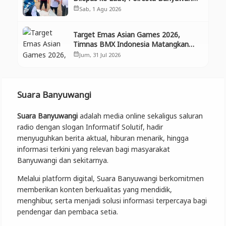
Selamatkan Aset Negara dan
Sab, 1 Agu 2026
calendar_month
Ekosistem
Target Emas Asian Games 2026,
Timnas BMX Indonesia Matangkan
Persiapan di Banyuwangi
Jum, 31 Jul 2026
calendar_month
Suara Banyuwangi
Suara Banyuwangi
adalah media online sekaligus saluran
radio dengan slogan Informatif Solutif, hadir
menyuguhkan berita aktual, hiburan menarik, hingga
informasi terkini yang relevan bagi masyarakat
Banyuwangi dan sekitarnya.
Melalui platform digital, Suara Banyuwangi berkomitmen
memberikan konten berkualitas yang mendidik,
menghibur, serta menjadi solusi informasi terpercaya bagi
pendengar dan pembaca setia.