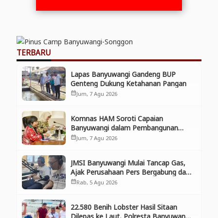
TERBARU
Lapas Banyuwangi Gandeng BUP
Genteng Dukung Ketahanan Pangan
Jum, 7 Agu 2026
calendar_month
Komnas HAM Soroti Capaian
Banyuwangi dalam Pembangunan
Inklusif, Diusulkan Ikut Penilaian HAM
Jum, 7 Agu 2026
calendar_month
Nasional
JMSI Banyuwangi Mulai Tancap Gas,
Ajak Perusahaan Pers Bergabung dan
Perkuat Kolaborasi
Rab, 5 Agu 2026
calendar_month
22.580 Benih Lobster Hasil Sitaan
Dilepas ke Laut, Polresta Banyuwangi