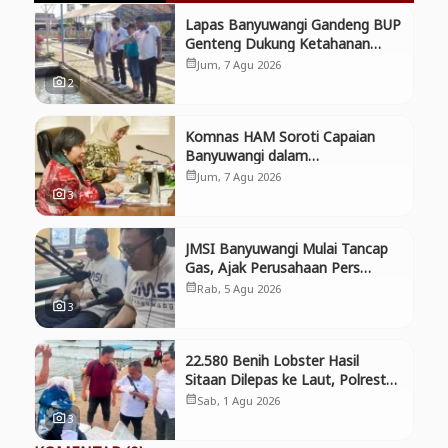
Lapas Banyuwangi Gandeng BUP
Genteng Dukung Ketahanan
Pangan
Jum, 7 Agu 2026
calendar_month
2
photo_camera
Komnas HAM Soroti Capaian
Banyuwangi dalam
Pembangunan Inklusif, Diusulkan
Jum, 7 Agu 2026
calendar_month
Ikut Penilaian HAM Nasional
3
photo_camera
JMSI Banyuwangi Mulai Tancap
Gas, Ajak Perusahaan Pers
Bergabung dan Perkuat
Rab, 5 Agu 2026
calendar_month
Kolaborasi
3
photo_camera
22.580 Benih Lobster Hasil
Sitaan Dilepas ke Laut, Polresta
Banyuwangi Selamatkan Aset
Sab, 1 Agu 2026
calendar_month
Negara dan Ekosistem
3
photo_camera