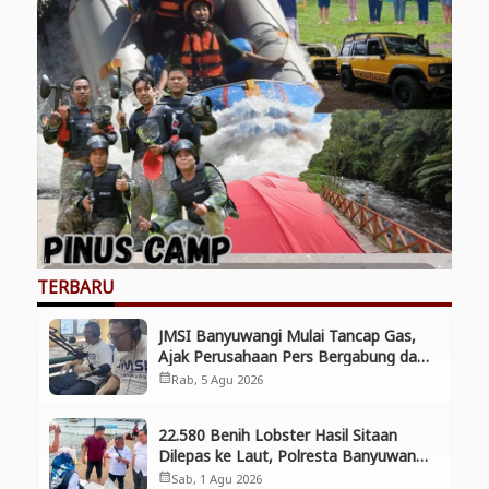
TERBARU
JMSI Banyuwangi Mulai Tancap Gas,
Ajak Perusahaan Pers Bergabung dan
Perkuat Kolaborasi
Rab, 5 Agu 2026
calendar_month
22.580 Benih Lobster Hasil Sitaan
Dilepas ke Laut, Polresta Banyuwangi
Selamatkan Aset Negara dan
Sab, 1 Agu 2026
calendar_month