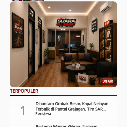
TERPOPULER
Dihantam Ombak Besar, Kapal Nelayan
Terbalik di Pantai Grajagan, Tim SAR
Peristiwa
Gabungan Laksanakan Operasi Pencarian
Korban Kecelakaan
Bertemu Wapres Gibran, Nelayan