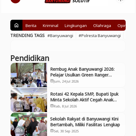
Berita
Kriminal
Lingkungan
Olahraga
Opini
home
TRENDING TAGS
#Banyuwangi
#Polresta Banyuwangi
#BE
Pendidikan
Rembug Anak Banyuwangi 2026:
Pelajar Usulkan Green Ranger
hingga Edukasi Pengelolaan Sampah
4
photo_camera
Jum, 24 Jul 2026
calendar_month
Rotasi 42 Kepala SMP, Bupati Ipuk
Minta Sekolah Aktif Cegah Anak
Putus Sekolah
3
photo_camera
Rab, 8 Jul 2026
calendar_month
Sekolah Rakyat di Banyuwangi Kini
Bertambah, Miliki Fasilitas Lengkap
4
photo_camera
Sel, 30 Sep 2025
calendar_month