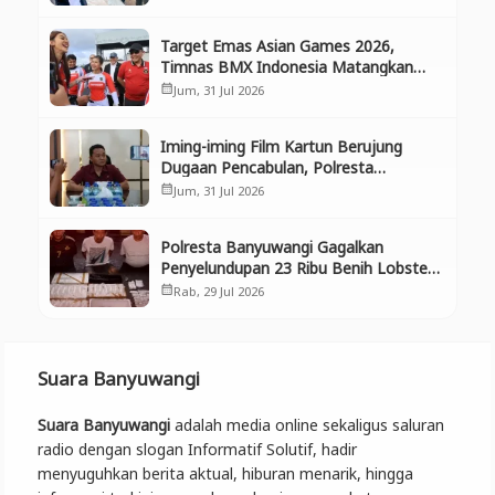
Ekosistem
Target Emas Asian Games 2026,
Timnas BMX Indonesia Matangkan
Persiapan di Banyuwangi
Jum, 31 Jul 2026
calendar_month
Iming-iming Film Kartun Berujung
Dugaan Pencabulan, Polresta
Banyuwangi Tangkap Pria di Muncar
Jum, 31 Jul 2026
calendar_month
Polresta Banyuwangi Gagalkan
Penyelundupan 23 Ribu Benih Lobster,
Tiga Pelaku Diamankan
Rab, 29 Jul 2026
calendar_month
Suara Banyuwangi
Suara Banyuwangi
adalah media online sekaligus saluran
radio dengan slogan Informatif Solutif, hadir
menyuguhkan berita aktual, hiburan menarik, hingga