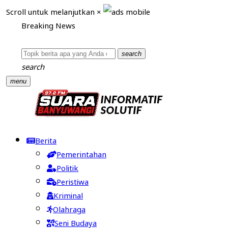
Scroll untuk melanjutkan
×
Breaking News
search
search
menu
Berita
Pemerintahan
Politik
Peristiwa
Kriminal
Olahraga
Seni Budaya