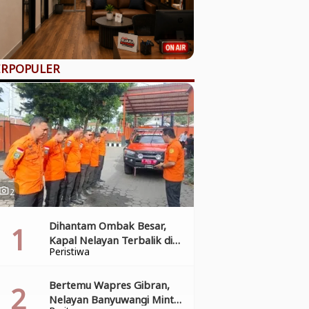
ERPOPULER
2
hoto_camera
Dihantam Ombak Besar,
Kapal Nelayan Terbalik di
Peristiwa
Pantai Grajagan, Tim SAR
Gabungan Laksanakan
Operasi Pencarian Korban
Bertemu Wapres Gibran,
Kecelakaan
Nelayan Banyuwangi Minta