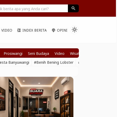
ifitas Jelang Nataru, Polresta Banyuwangi Musnahkan Ribuan Botol
search
light_mode
VIDEO
INDEX BERITA
OPINI
Prosiwangi
Seni Budaya
Video
Wisata
resta Banyuwangi
#Benih Bening Lobster
#Kriminal Banyuwangi