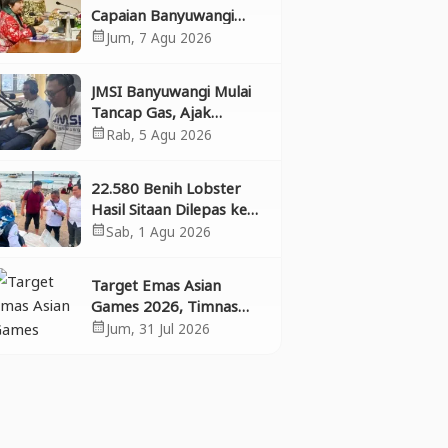
Capaian Banyuwangi
dalam Pembangunan
Jum, 7 Agu 2026
calendar_month
Inklusif, Diusulkan Ikut
Penilaian HAM Nasional
JMSI Banyuwangi Mulai
Tancap Gas, Ajak
Perusahaan Pers
Rab, 5 Agu 2026
calendar_month
Bergabung dan Perkuat
Kolaborasi
22.580 Benih Lobster
Hasil Sitaan Dilepas ke
Laut, Polresta
Sab, 1 Agu 2026
calendar_month
Banyuwangi Selamatkan
Aset Negara dan
Target Emas Asian
Ekosistem
Games 2026, Timnas
BMX Indonesia
Jum, 31 Jul 2026
calendar_month
Matangkan Persiapan di
Banyuwangi