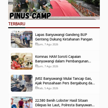
TERBARU
Lapas Banyuwangi Gandeng BUP
Genteng Dukung Ketahanan Pangan
Jum, 7 Agu 2026
calendar_month
Komnas HAM Soroti Capaian
Banyuwangi dalam Pembangunan
Inklusif, Diusulkan Ikut Penilaian HAM
Jum, 7 Agu 2026
calendar_month
Nasional
JMSI Banyuwangi Mulai Tancap Gas,
Ajak Perusahaan Pers Bergabung dan
Perkuat Kolaborasi
Rab, 5 Agu 2026
calendar_month
22.580 Benih Lobster Hasil Sitaan
Dilepas ke Laut, Polresta Banyuwangi