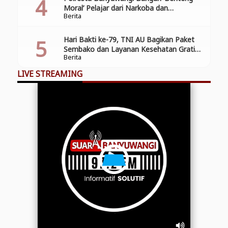
Moral’ Pelajar dari Narkoba dan
Berita
Pelanggaran Lalu Lintas
Hari Bakti ke-79, TNI AU Bagikan Paket
Sembako dan Layanan Kesehatan Gratis
Berita
di Banyuwangi
LIVE STREAMING