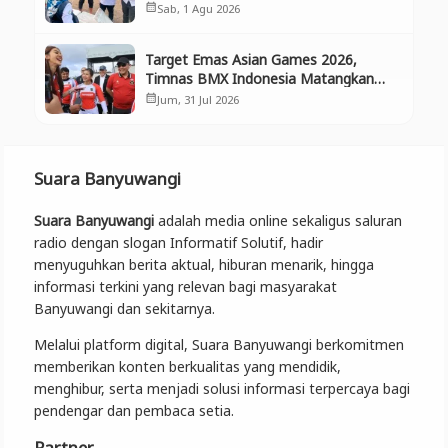
Selamatkan Aset Negara dan
Sab, 1 Agu 2026
calendar_month
Ekosistem
Target Emas Asian Games 2026,
Timnas BMX Indonesia Matangkan
Persiapan di Banyuwangi
Jum, 31 Jul 2026
calendar_month
Suara Banyuwangi
Suara Banyuwangi
adalah media online sekaligus saluran
radio dengan slogan Informatif Solutif, hadir
menyuguhkan berita aktual, hiburan menarik, hingga
informasi terkini yang relevan bagi masyarakat
Banyuwangi dan sekitarnya.
Melalui platform digital, Suara Banyuwangi berkomitmen
memberikan konten berkualitas yang mendidik,
menghibur, serta menjadi solusi informasi terpercaya bagi
pendengar dan pembaca setia.
Partner