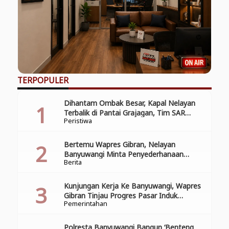
TERPOPULER
Dihantam Ombak Besar, Kapal Nelayan
Terbalik di Pantai Grajagan, Tim SAR
Peristiwa
Gabungan Laksanakan Operasi Pencarian
Korban Kecelakaan
Bertemu Wapres Gibran, Nelayan
Banyuwangi Minta Penyederhanaan
Berita
Perizinan
Kunjungan Kerja Ke Banyuwangi, Wapres
Gibran Tinjau Progres Pasar Induk
Pemerintahan
Banyuwang
Polresta Banyuwangi Bangun ‘Benteng