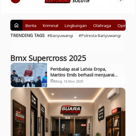
Berita
Kriminal
Lingkungan
Olahraga
Opini
home
TRENDING TAGS
#Banyuwangi
#Polresta Banyuwangi
#BE
Bmx Supercross 2025
Pembalap asal Latvia Eropa,
Martins Emils berhasil menjuarai
Kejuaraan Internasional
4
photo_camera
Ming, 16 Nov 2025
calendar_month
Banyuwangi BMX Supercross 2025