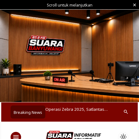
×
Scroll untuk melanjutkan
k
Operasi Zebra 2025, Satlantas
Ratusan Pelajar Banyuwangi
Breaking News
search
Polresta Banyuwangi Tertibkan
Meriahkan Lomba Kreasi Baris
Balap Liar di Rogojampi
Berbaris
menu
light_mode