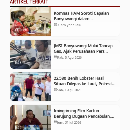
ARTIKEL TERKAIT
Komnas HAM Soroti Capaian
Banyuwangi dalam
Pembangunan Inklusif, Diusulkan
3 jam yang lalu
calendar_month
Ikut Penilaian HAM Nasional
3
photo_camera
JMSI Banyuwangi Mulai Tancap
Gas, Ajak Perusahaan Pers
Bergabung dan Perkuat
Rab, 5 Agu 2026
calendar_month
Kolaborasi
3
photo_camera
22.580 Benih Lobster Hasil
Sitaan Dilepas ke Laut, Polresta
Banyuwangi Selamatkan Aset
Sab, 1 Agu 2026
calendar_month
Negara dan Ekosistem
3
photo_camera
Iming-iming Film Kartun
Berujung Dugaan Pencabulan,
Polresta Banyuwangi Tangkap
Jum, 31 Jul 2026
calendar_month
Pria di Muncar
2
photo_camera