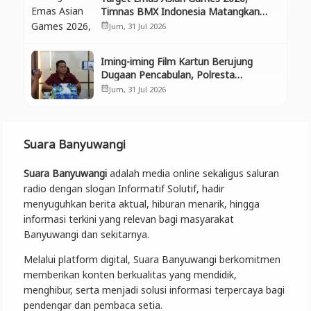
Timnas BMX Indonesia Matangkan
Persiapan di Banyuwangi
Jum, 31 Jul 2026
calendar_month
Iming-iming Film Kartun Berujung
Dugaan Pencabulan, Polresta
Banyuwangi Tangkap Pria di Muncar
Jum, 31 Jul 2026
calendar_month
Suara Banyuwangi
Suara Banyuwangi
adalah media online sekaligus saluran
radio dengan slogan Informatif Solutif, hadir
menyuguhkan berita aktual, hiburan menarik, hingga
informasi terkini yang relevan bagi masyarakat
Banyuwangi dan sekitarnya.
Melalui platform digital, Suara Banyuwangi berkomitmen
memberikan konten berkualitas yang mendidik,
menghibur, serta menjadi solusi informasi terpercaya bagi
pendengar dan pembaca setia.