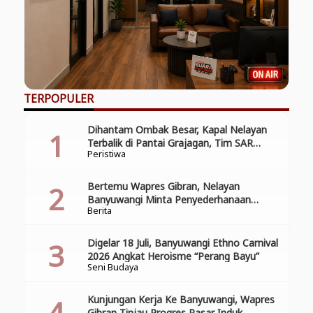
TERPOPULER
Dihantam Ombak Besar, Kapal Nelayan
Terbalik di Pantai Grajagan, Tim SAR
Peristiwa
Gabungan Laksanakan Operasi Pencarian
Korban Kecelakaan
Bertemu Wapres Gibran, Nelayan
Banyuwangi Minta Penyederhanaan
Berita
Perizinan
Digelar 18 Juli, Banyuwangi Ethno Carnival
2026 Angkat Heroisme “Perang Bayu”
Seni Budaya
Kunjungan Kerja Ke Banyuwangi, Wapres
Gibran Tinjau Progres Pasar Induk