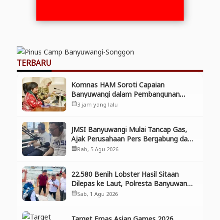
TERBARU
Komnas HAM Soroti Capaian
Banyuwangi dalam Pembangunan
Inklusif, Diusulkan Ikut Penilaian HAM
3 jam yang lalu
calendar_month
Nasional
JMSI Banyuwangi Mulai Tancap Gas,
Ajak Perusahaan Pers Bergabung dan
Perkuat Kolaborasi
Rab, 5 Agu 2026
calendar_month
22.580 Benih Lobster Hasil Sitaan
Dilepas ke Laut, Polresta Banyuwangi
Selamatkan Aset Negara dan
Sab, 1 Agu 2026
calendar_month
Ekosistem
Target Emas Asian Games 2026,