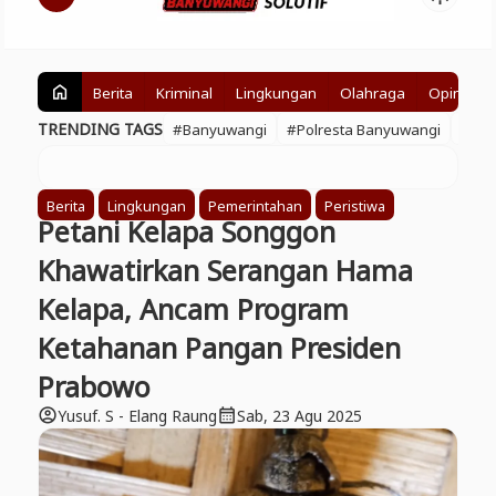
Berita
Kriminal
Lingkungan
Olahraga
Opini
home
TRENDING TAGS
#Banyuwangi
#Polresta Banyuwangi
#BE
Berita
Lingkungan
Pemerintahan
Peristiwa
Petani Kelapa Songgon
Khawatirkan Serangan Hama
Kelapa, Ancam Program
Ketahanan Pangan Presiden
Prabowo
Yusuf. S - Elang Raung
Sab, 23 Agu 2025
account_circle
calendar_month