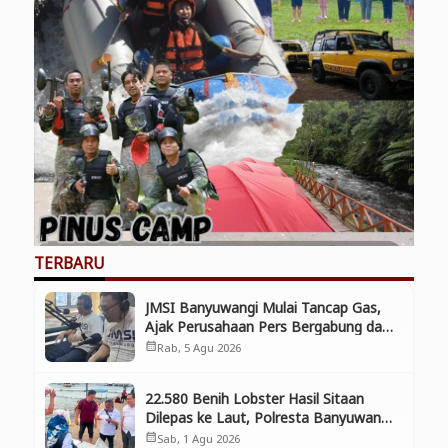
TERBARU
JMSI Banyuwangi Mulai Tancap Gas,
Ajak Perusahaan Pers Bergabung dan
Perkuat Kolaborasi
Rab, 5 Agu 2026
calendar_month
22.580 Benih Lobster Hasil Sitaan
Dilepas ke Laut, Polresta Banyuwangi
Selamatkan Aset Negara dan
Sab, 1 Agu 2026
calendar_month