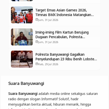
Ekosistem
Target Emas Asian Games 2026,
Timnas BMX Indonesia Matangkan
Persiapan di Banyuwangi
Jum, 31 Jul 2026
calendar_month
Iming-iming Film Kartun Berujung
Dugaan Pencabulan, Polresta
Banyuwangi Tangkap Pria di Muncar
Jum, 31 Jul 2026
calendar_month
Polresta Banyuwangi Gagalkan
Penyelundupan 23 Ribu Benih Lobster,
Tiga Pelaku Diamankan
Rab, 29 Jul 2026
calendar_month
Suara Banyuwangi
Suara Banyuwangi
adalah media online sekaligus saluran
radio dengan slogan Informatif Solutif, hadir
menyuguhkan berita aktual, hiburan menarik, hingga