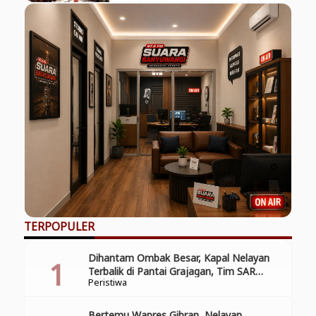
TERPOPULER
Dihantam Ombak Besar, Kapal Nelayan
Terbalik di Pantai Grajagan, Tim SAR
Peristiwa
Gabungan Laksanakan Operasi Pencarian
Korban Kecelakaan
Bertemu Wapres Gibran, Nelayan