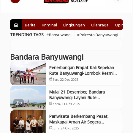
Berita
Kriminal
Lingkungan
Olahraga
Opini
home
TRENDING TAGS
#Banyuwangi
#Polresta Banyuwangi
#BE
Bandara Banyuwangi
Penerbangan Empat Kali Sepekan
Rute Banyuwangi-Lombok Resmi
Dibuka, Koneksikan Dua Destinasi
3
photo_camera
Sen, 22 Des 2025
calendar_month
Wisata Favorit Nasional
Mulai 21 Desember, Bandara
Banyuwangi Layani Rute
Penerbangan Langsung ke Lombok
3
photo_camera
Kam, 11 Des 2025
calendar_month
Pariwisata Berkembang Pesat,
Maskapai Aman Air Segera
Operasikan Penerbangan Seaplane
3
photo_camera
Jum, 24 Okt 2025
calendar_month
Banyuwangi-Bali