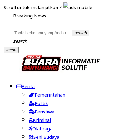
Scroll untuk melanjutkan
×
Breaking News
search
search
menu
Berita
Pemerintahan
Politik
Peristiwa
Kriminal
Olahraga
Seni Budaya