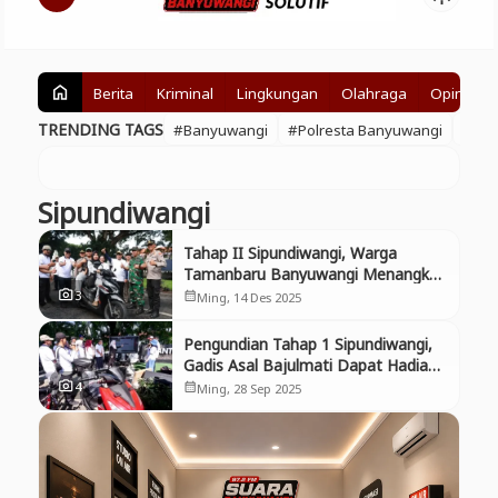
Berita
Kriminal
Lingkungan
Olahraga
Opini
home
TRENDING TAGS
#Banyuwangi
#Polresta Banyuwangi
#BE
Sipundiwangi
Tahap II Sipundiwangi, Warga
Tamanbaru Banyuwangi Menangkan
Undian Motor
3
photo_camera
Ming, 14 Des 2025
calendar_month
Pengundian Tahap 1 Sipundiwangi,
Gadis Asal Bajulmati Dapat Hadiah
Motor
4
photo_camera
Ming, 28 Sep 2025
calendar_month