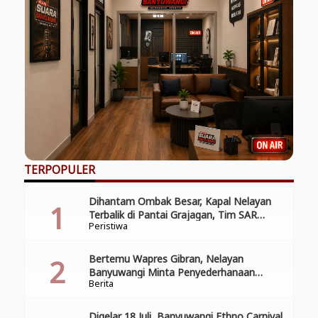
TERPOPULER
Dihantam Ombak Besar, Kapal Nelayan
Terbalik di Pantai Grajagan, Tim SAR
Peristiwa
Gabungan Laksanakan Operasi Pencarian
Korban Kecelakaan
Bertemu Wapres Gibran, Nelayan
Banyuwangi Minta Penyederhanaan
Berita
Perizinan
Digelar 18 Juli, Banyuwangi Ethno Carnival