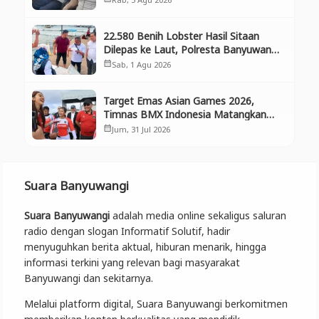
22.580 Benih Lobster Hasil Sitaan
Dilepas ke Laut, Polresta Banyuwangi
Selamatkan Aset Negara dan
Sab, 1 Agu 2026
calendar_month
Ekosistem
Target Emas Asian Games 2026,
Timnas BMX Indonesia Matangkan
Persiapan di Banyuwangi
Jum, 31 Jul 2026
calendar_month
Suara Banyuwangi
Suara Banyuwangi
adalah media online sekaligus saluran
radio dengan slogan Informatif Solutif, hadir
menyuguhkan berita aktual, hiburan menarik, hingga
informasi terkini yang relevan bagi masyarakat
Banyuwangi dan sekitarnya.
Melalui platform digital, Suara Banyuwangi berkomitmen
memberikan konten berkualitas yang mendidik,