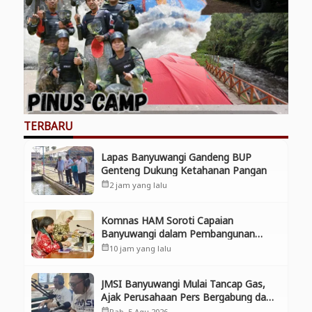
TERBARU
Lapas Banyuwangi Gandeng BUP
Genteng Dukung Ketahanan Pangan
2 jam yang lalu
calendar_month
Komnas HAM Soroti Capaian
Banyuwangi dalam Pembangunan
Inklusif, Diusulkan Ikut Penilaian HAM
10 jam yang lalu
calendar_month
Nasional
JMSI Banyuwangi Mulai Tancap Gas,
Ajak Perusahaan Pers Bergabung dan
Perkuat Kolaborasi
Rab, 5 Agu 2026
calendar_month