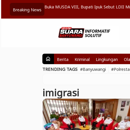
kuat Kolaborasi
Buka MUSDA VIII, Bupati Ipuk Sebut LDII M
Breaking News
Berita
Kriminal
Lingkungan
Ol
home
TRENDING TAGS
#Banyuwangi
#Polrest
imigrasi