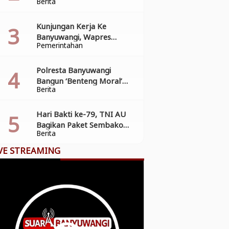
Berita
Penyederhanaan Perizinan
Kunjungan Kerja Ke
Banyuwangi, Wapres
Pemerintahan
Gibran Tinjau Progres
Pasar Induk Banyuwang
Polresta Banyuwangi
Bangun ‘Benteng Moral’
Berita
Pelajar dari Narkoba dan
Pelanggaran Lalu Lintas
Hari Bakti ke-79, TNI AU
Bagikan Paket Sembako
Berita
dan Layanan Kesehatan
Gratis di Banyuwangi
VE STREAMING