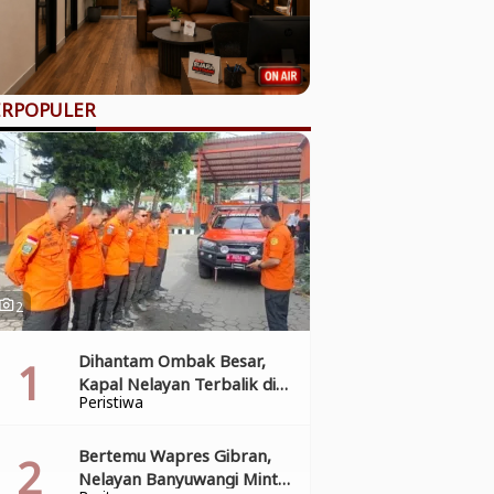
ERPOPULER
2
hoto_camera
Dihantam Ombak Besar,
Kapal Nelayan Terbalik di
Peristiwa
Pantai Grajagan, Tim SAR
Gabungan Laksanakan
Operasi Pencarian Korban
Bertemu Wapres Gibran,
Kecelakaan
Nelayan Banyuwangi Minta