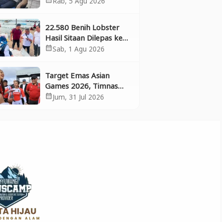
Rab, 5 Agu 2026
Bergabung dan Perkuat
Kolaborasi
22.580 Benih Lobster
Hasil Sitaan Dilepas ke
Laut, Polresta
Sab, 1 Agu 2026
calendar_month
Banyuwangi Selamatkan
Aset Negara dan
Target Emas Asian
Ekosistem
Games 2026, Timnas
BMX Indonesia
Jum, 31 Jul 2026
calendar_month
Matangkan Persiapan di
Banyuwangi