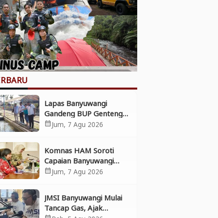
ERBARU
Lapas Banyuwangi
Gandeng BUP Genteng
Dukung Ketahanan
Jum, 7 Agu 2026
calendar_month
Pangan
Komnas HAM Soroti
Capaian Banyuwangi
dalam Pembangunan
Jum, 7 Agu 2026
calendar_month
Inklusif, Diusulkan Ikut
Penilaian HAM Nasional
JMSI Banyuwangi Mulai
Tancap Gas, Ajak
Perusahaan Pers
calendar_month