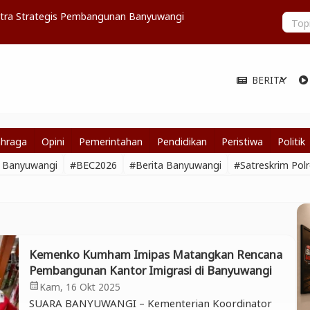
itra Strategis Pembangunan Banyuwangi
Angin Kenc
BERITA
expand_more
ahraga
Opini
Pemerintahan
Pendidikan
Peristiwa
Politik
a Banyuwangi
#BEC2026
#Berita Banyuwangi
#Satreskrim Pol
Kemenko Kumham Imipas Matangkan Rencana
Pembangunan Kantor Imigrasi di Banyuwangi
Kam, 16 Okt 2025
calendar_month
SUARA BANYUWANGI – Kementerian Koordinator