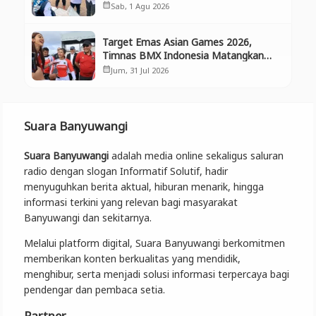
Selamatkan Aset Negara dan
Sab, 1 Agu 2026
calendar_month
Ekosistem
Target Emas Asian Games 2026,
Timnas BMX Indonesia Matangkan
Persiapan di Banyuwangi
Jum, 31 Jul 2026
calendar_month
Suara Banyuwangi
Suara Banyuwangi
adalah media online sekaligus saluran
radio dengan slogan Informatif Solutif, hadir
menyuguhkan berita aktual, hiburan menarik, hingga
informasi terkini yang relevan bagi masyarakat
Banyuwangi dan sekitarnya.
Melalui platform digital, Suara Banyuwangi berkomitmen
memberikan konten berkualitas yang mendidik,
menghibur, serta menjadi solusi informasi terpercaya bagi
pendengar dan pembaca setia.
Partner