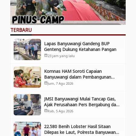
TERBARU
Lapas Banyuwangi Gandeng BUP
Genteng Dukung Ketahanan Pangan
23 jam yang lalu
calendar_month
Komnas HAM Soroti Capaian
Banyuwangi dalam Pembangunan
Inklusif, Diusulkan Ikut Penilaian HAM
Jum, 7 Agu 2026
calendar_month
Nasional
JMSI Banyuwangi Mulai Tancap Gas,
Ajak Perusahaan Pers Bergabung dan
Perkuat Kolaborasi
Rab, 5 Agu 2026
calendar_month
22.580 Benih Lobster Hasil Sitaan
Dilepas ke Laut, Polresta Banyuwangi