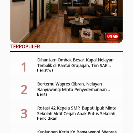
TERPOPULER
Dihantam Ombak Besar, Kapal Nelayan
Terbalik di Pantai Grajagan, Tim SAR
Peristiwa
Gabungan Laksanakan Operasi Pencarian
Korban Kecelakaan
Bertemu Wapres Gibran, Nelayan
Banyuwangi Minta Penyederhanaan
Berita
Perizinan
Rotasi 42 Kepala SMP, Bupati Ipuk Minta
Sekolah Aktif Cegah Anak Putus Sekolah
Pendidikan
Kunjungan Kerja Ke Banyuwangi, Wapres