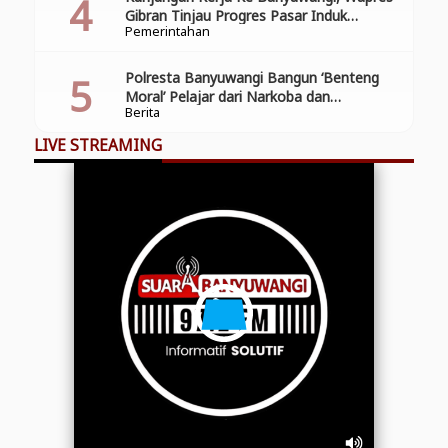
Gibran Tinjau Progres Pasar Induk
Pemerintahan
Banyuwang
Polresta Banyuwangi Bangun ‘Benteng
Moral’ Pelajar dari Narkoba dan
Berita
Pelanggaran Lalu Lintas
LIVE STREAMING