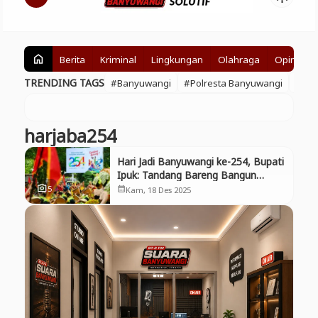
Berita
Kriminal
Lingkungan
Olahraga
Opini
home
TRENDING TAGS
#Banyuwangi
#Polresta Banyuwangi
#BE
harjaba254
Hari Jadi Banyuwangi ke-254, Bupati
Ipuk: Tandang Bareng Bangun
Solidaritas
5
photo_camera
Kam, 18 Des 2025
calendar_month