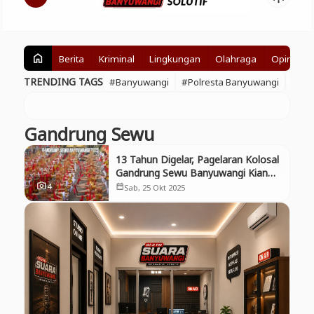
Inggrisan
Berita
Kriminal
Lingkungan
Olahraga
Opini
home
TRENDING TAGS
#Banyuwangi
#Polresta Banyuwangi
#BE
Gandrung Sewu
13 Tahun Digelar, Pagelaran Kolosal
Gandrung Sewu Banyuwangi Kian
Memukau
4
photo_camera
Sab, 25 Okt 2025
calendar_month