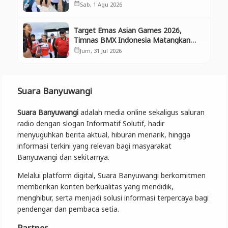
Selamatkan Aset Negara dan
Sab, 1 Agu 2026
calendar_month
Ekosistem
Target Emas Asian Games 2026,
Timnas BMX Indonesia Matangkan
Persiapan di Banyuwangi
Jum, 31 Jul 2026
calendar_month
Suara Banyuwangi
Suara Banyuwangi
adalah media online sekaligus saluran
radio dengan slogan Informatif Solutif, hadir
menyuguhkan berita aktual, hiburan menarik, hingga
informasi terkini yang relevan bagi masyarakat
Banyuwangi dan sekitarnya.
Melalui platform digital, Suara Banyuwangi berkomitmen
memberikan konten berkualitas yang mendidik,
menghibur, serta menjadi solusi informasi terpercaya bagi
pendengar dan pembaca setia.
Partner