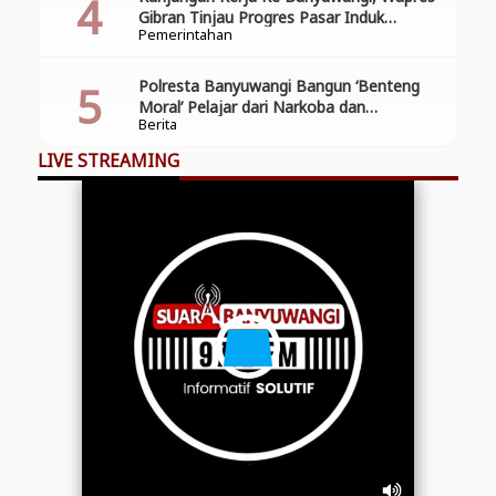
Gibran Tinjau Progres Pasar Induk
Pemerintahan
Banyuwang
Polresta Banyuwangi Bangun ‘Benteng
Moral’ Pelajar dari Narkoba dan
Berita
Pelanggaran Lalu Lintas
LIVE STREAMING