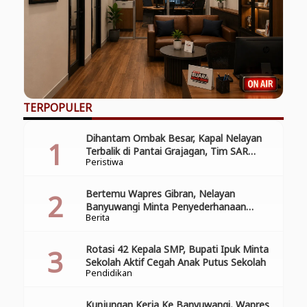
TERPOPULER
Dihantam Ombak Besar, Kapal Nelayan
Terbalik di Pantai Grajagan, Tim SAR
Peristiwa
Gabungan Laksanakan Operasi Pencarian
Korban Kecelakaan
Bertemu Wapres Gibran, Nelayan
Banyuwangi Minta Penyederhanaan
Berita
Perizinan
Rotasi 42 Kepala SMP, Bupati Ipuk Minta
Sekolah Aktif Cegah Anak Putus Sekolah
Pendidikan
Kunjungan Kerja Ke Banyuwangi, Wapres