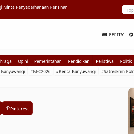
i Minta Penyederhanaan Perizinan
Mulai 21 D
BERITA
expand_more
ahraga
Opini
Pemerintahan
Pendidikan
Peristiwa
Politik
a Banyuwangi
#BEC2026
#Berita Banyuwangi
#Satreskrim Pol
Pinterest