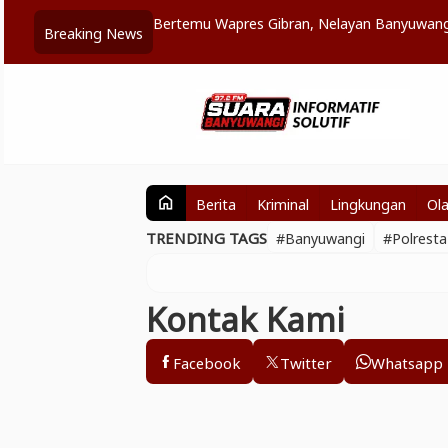
atan Wongsorejo
Bertemu Wapres Gibran, Nelayan Banyuwang
Breaking News
Berita
Kriminal
Lingkungan
Ol
home
TRENDING TAGS
#Banyuwangi
#Polrest
Kontak Kami
Facebook
Twitter
Whatsapp