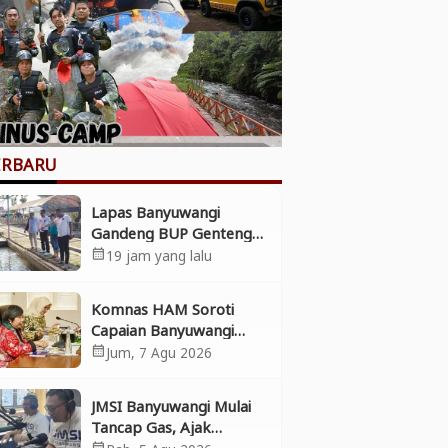
ERBARU
Lapas Banyuwangi
Gandeng BUP Genteng
Dukung Ketahanan
19 jam yang lalu
calendar_month
Pangan
Komnas HAM Soroti
Capaian Banyuwangi
dalam Pembangunan
Jum, 7 Agu 2026
calendar_month
Inklusif, Diusulkan Ikut
Penilaian HAM Nasional
JMSI Banyuwangi Mulai
Tancap Gas, Ajak
Perusahaan Pers
calendar_month