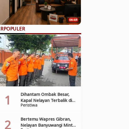
ERPOPULER
2
hoto_camera
Dihantam Ombak Besar,
Kapal Nelayan Terbalik di
Peristiwa
Pantai Grajagan, Tim SAR
Gabungan Laksanakan
Operasi Pencarian Korban
Bertemu Wapres Gibran,
Kecelakaan
Nelayan Banyuwangi Minta