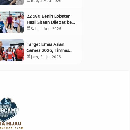
Rab, 5 Agu 2026
Bergabung dan Perkuat
Kolaborasi
22.580 Benih Lobster
Hasil Sitaan Dilepas ke
Laut, Polresta
Sab, 1 Agu 2026
calendar_month
Banyuwangi Selamatkan
Aset Negara dan
Target Emas Asian
Ekosistem
Games 2026, Timnas
BMX Indonesia
Jum, 31 Jul 2026
calendar_month
Matangkan Persiapan di
Banyuwangi