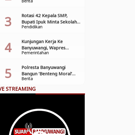
Berita
Penyederhanaan Perizinan
Rotasi 42 Kepala SMP,
Bupati Ipuk Minta Sekolah
Pendidikan
Aktif Cegah Anak Putus
Sekolah
Kunjungan Kerja Ke
Banyuwangi, Wapres
Pemerintahan
Gibran Tinjau Progres
Pasar Induk Banyuwang
Polresta Banyuwangi
Bangun ‘Benteng Moral’
Berita
Pelajar dari Narkoba dan
Pelanggaran Lalu Lintas
VE STREAMING