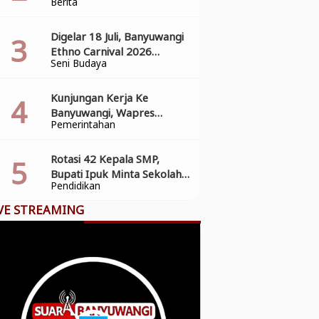
Berita
Penyederhanaan Perizinan
Digelar 18 Juli, Banyuwangi
Ethno Carnival 2026
Seni Budaya
Angkat Heroisme “Perang
Bayu”
Kunjungan Kerja Ke
Banyuwangi, Wapres
Pemerintahan
Gibran Tinjau Progres
Pasar Induk Banyuwang
Rotasi 42 Kepala SMP,
Bupati Ipuk Minta Sekolah
Pendidikan
Aktif Cegah Anak Putus
Sekolah
VE STREAMING