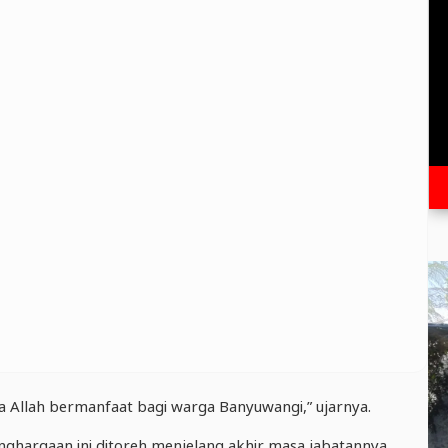
ya Allah bermanfaat bagi warga Banyuwangi,” ujarnya.
nghargaan ini ditoreh menjelang akhir masa jabatannya