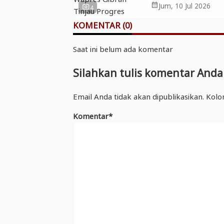
Gibran Tinjau Prog
Jum, 10 Jul 2026
calendar_month
4
photo_camera
Pasar Induk Bany
KOMENTAR (0)
Saat ini belum ada komentar
Silahkan tulis komentar Anda
Email Anda tidak akan dipublikasikan. Kolo
Komentar*