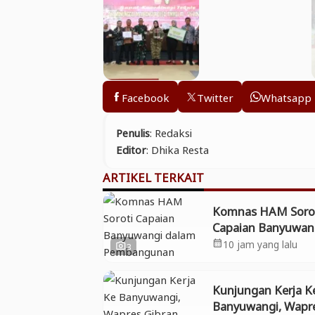
Facebook
Twitter
Whatsapp
Penulis
: Redaksi
Editor
: Dhika Resta
ARTIKEL TERKAIT
Komnas HAM Soro
Capaian Banyuwan
dalam Pembangun
10 jam yang lalu
calendar_month
3
photo_camera
Inklusif, Diusulkan
Penilaian HAM Nas
Kunjungan Kerja K
Banyuwangi, Wapr