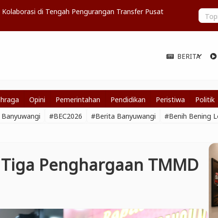
t Minta Bupati Ipuk Bagikan Pengalaman ke Berbagai
Pemerintah
BERITA
expand_more
ahraga
Opini
Pemerintahan
Pendidikan
Peristiwa
Politik
a Banyuwangi
#BEC2026
#Berita Banyuwangi
#Benih Bening L
 Tiga Penghargaan TMMD