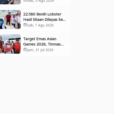
Rab, 5 Agu 2026
Bergabung dan Perkuat
Kolaborasi
22.580 Benih Lobster
Hasil Sitaan Dilepas ke
Laut, Polresta
Sab, 1 Agu 2026
calendar_month
Banyuwangi Selamatkan
Aset Negara dan
Target Emas Asian
Ekosistem
Games 2026, Timnas
BMX Indonesia
Jum, 31 Jul 2026
calendar_month
Matangkan Persiapan di
Banyuwangi