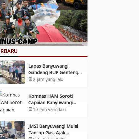
ERBARU
Lapas Banyuwangi
Gandeng BUP Genteng
Dukung Ketahanan
2 jam yang lalu
calendar_month
Pangan
Komnas HAM Soroti
Capaian Banyuwangi
dalam Pembangunan
10 jam yang lalu
calendar_month
Inklusif, Diusulkan Ikut
Penilaian HAM Nasional
JMSI Banyuwangi Mulai
Tancap Gas, Ajak
Perusahaan Pers
calendar_month