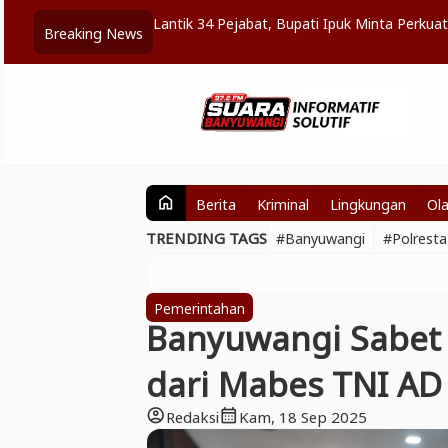
gan Transfer Pusat
Jadi Pilot Project Digitalisasi Bansos, Luhu
Breaking News
Daerah
Berita
Kriminal
Lingkungan
Ol
home
TRENDING TAGS
#Banyuwangi
#Polrest
Pemerintahan
Banyuwangi Sabet
dari Mabes TNI AD
Redaksi
Kam, 18 Sep 2025
account_circle
calendar_month