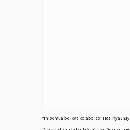
“Ini semua berkat kolaborasi. Hasilnya Ins
Ditambahkan Letkol (Arh) Joko Sukoyo, pe