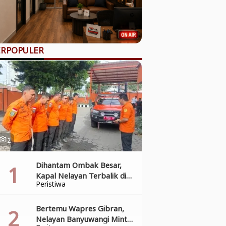
ERPOPULER
2
hoto_camera
Dihantam Ombak Besar,
Kapal Nelayan Terbalik di
Peristiwa
Pantai Grajagan, Tim SAR
Gabungan Laksanakan
Operasi Pencarian Korban
Bertemu Wapres Gibran,
Kecelakaan
Nelayan Banyuwangi Minta