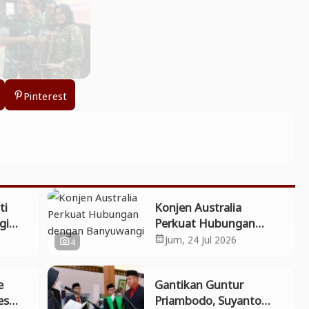
Pinterest
ti
Konjen Australia
gi
Perkuat Hubungan
an
dengan Banyuwangi
Jum, 24 Jul 2026
calendar_month
4
photo_camera
 Ikut
ional
e
Gantikan Guntur
es
Priambodo, Suyanto