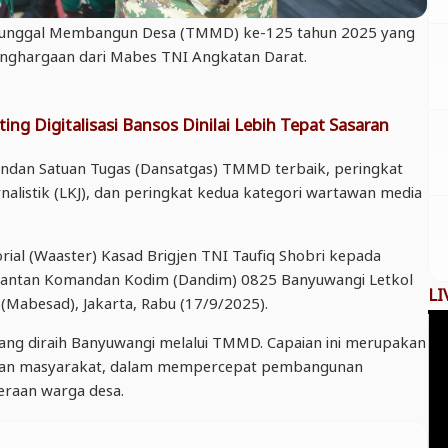
nggal Membangun Desa (TMMD) ke-125 tahun 2025 yang
enghargaan dari Mabes TNI Angkatan Darat.
ing Digitalisasi Bansos Dinilai Lebih Tepat Sasaran
ndan Satuan Tugas (Dansatgas) TMMD terbaik, peringkat
alistik (LKJ), dan peringkat kedua kategori wartawan media
rial (Waaster) Kasad Brigjen TNI Taufiq Shobri kepada
 mantan Komandan Kodim (Dandim) 0825 Banyuwangi Letkol
LI
(Mabesad), Jakarta, Rabu (17/9/2025).
ang diraih Banyuwangi melalui TMMD. Capaian ini merupakan
, dan masyarakat, dalam mempercepat pembangunan
eraan warga desa.