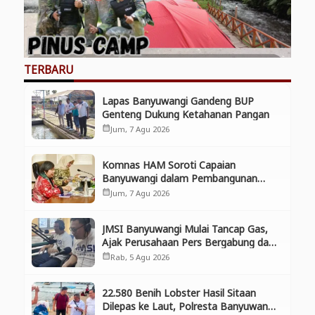
TERBARU
Lapas Banyuwangi Gandeng BUP
Genteng Dukung Ketahanan Pangan
Jum, 7 Agu 2026
calendar_month
Komnas HAM Soroti Capaian
Banyuwangi dalam Pembangunan
Inklusif, Diusulkan Ikut Penilaian HAM
Jum, 7 Agu 2026
calendar_month
Nasional
JMSI Banyuwangi Mulai Tancap Gas,
Ajak Perusahaan Pers Bergabung dan
Perkuat Kolaborasi
Rab, 5 Agu 2026
calendar_month
22.580 Benih Lobster Hasil Sitaan
Dilepas ke Laut, Polresta Banyuwangi