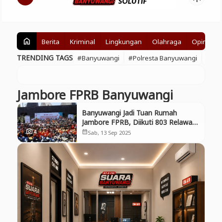
Berita
Kriminal
Lingkungan
Olahraga
Opini
home
TRENDING TAGS
#Banyuwangi
#Polresta Banyuwangi
#BE
Jambore FPRB Banyuwangi
Banyuwangi Jadi Tuan Rumah
Jambore FPRB, Diikuti 803 Relawan
Kebencanaan se-Indonesia
4
photo_camera
Sab, 13 Sep 2025
calendar_month