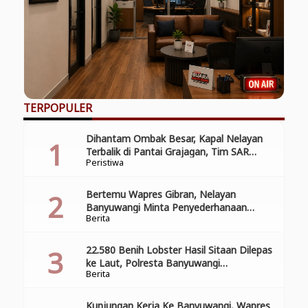
TERPOPULER
Dihantam Ombak Besar, Kapal Nelayan
Terbalik di Pantai Grajagan, Tim SAR
Peristiwa
Gabungan Laksanakan Operasi Pencarian
Korban Kecelakaan
Bertemu Wapres Gibran, Nelayan
Banyuwangi Minta Penyederhanaan
Berita
Perizinan
22.580 Benih Lobster Hasil Sitaan Dilepas
ke Laut, Polresta Banyuwangi
Berita
Selamatkan Aset Negara dan Ekosistem
Kunjungan Kerja Ke Banyuwangi, Wapres