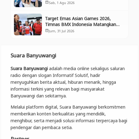
Selamatkan Aset Negara dan
Sab, 1 Agu 2026
calendar_month
Ekosistem
Target Emas Asian Games 2026,
Timnas BMX Indonesia Matangkan
Persiapan di Banyuwangi
Jum, 31 Jul 2026
calendar_month
Suara Banyuwangi
Suara Banyuwangi
adalah media online sekaligus saluran
radio dengan slogan Informatif Solutif, hadir
menyuguhkan berita aktual, hiburan menarik, hingga
informasi terkini yang relevan bagi masyarakat
Banyuwangi dan sekitarnya.
Melalui platform digital, Suara Banyuwangi berkomitmen
memberikan konten berkualitas yang mendidik,
menghibur, serta menjadi solusi informasi terpercaya bagi
pendengar dan pembaca setia.
Partner